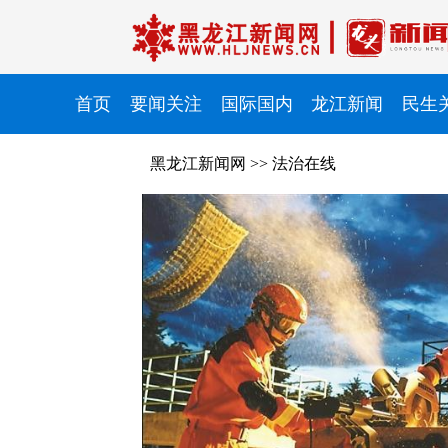
首页
要闻关注
国际国内
龙江新闻
民生
黑龙江新闻网
>>
法治在线