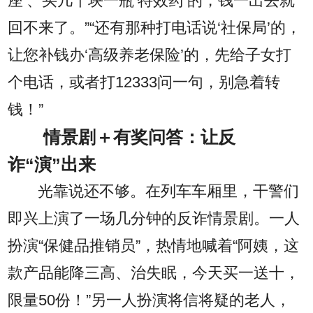
座’、买几千块一瓶‘特效药’的，钱一出去就
回不来了。”“还有那种打电话说‘社保局’的，
让您补钱办‘高级养老保险’的，先给子女打
个电话，或者打12333问一句，别急着转
钱！”
情景剧＋有奖问答：让反
诈“演”出来
光靠说还不够。在列车车厢里，干警们
即兴上演了一场几分钟的反诈情景剧。一人
扮演“保健品推销员”，热情地喊着“阿姨，这
款产品能降三高、治失眠，今天买一送十，
限量50份！”另一人扮演将信将疑的老人，