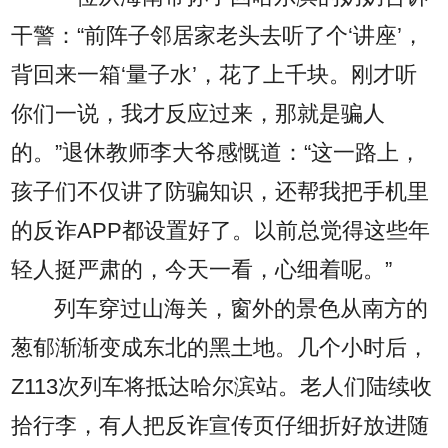
干警：“前阵子邻居家老头去听了个‘讲座’，
背回来一箱‘量子水’，花了上千块。刚才听
你们一说，我才反应过来，那就是骗人
的。”退休教师李大爷感慨道：“这一路上，
孩子们不仅讲了防骗知识，还帮我把手机里
的反诈APP都设置好了。以前总觉得这些年
轻人挺严肃的，今天一看，心细着呢。”
列车穿过山海关，窗外的景色从南方的
葱郁渐渐变成东北的黑土地。几个小时后，
Z113次列车将抵达哈尔滨站。老人们陆续收
拾行李，有人把反诈宣传页仔细折好放进随