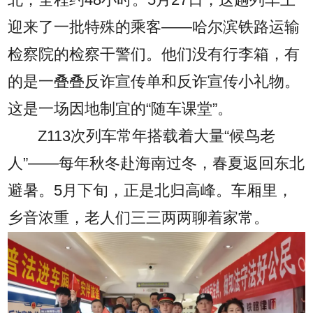
迎来了一批特殊的乘客——哈尔滨铁路运输
检察院的检察干警们。他们没有行李箱，有
的是一叠叠反诈宣传单和反诈宣传小礼物。
这是一场因地制宜的“随车课堂”。
Z113次列车常年搭载着大量“候鸟老
人”——每年秋冬赴海南过冬，春夏返回东北
避暑。5月下旬，正是北归高峰。车厢里，
乡音浓重，老人们三三两两聊着家常。