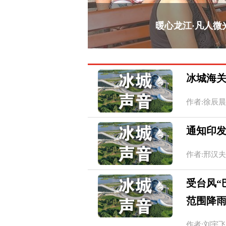
暖心龙江·凡人微光
冰城海
作者:徐辰晨 常
通知印
作者:邢汉夫 20
受台风“
范围降
作者:刘宇飞 王