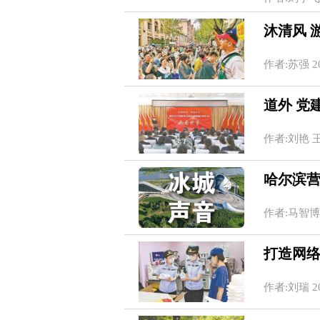
沐清风 
作者:苏强 202
道外 党
作者:刘艳 王旭 
哈尔滨
作者:马智博 20
打造网
作者:刘瑞 202