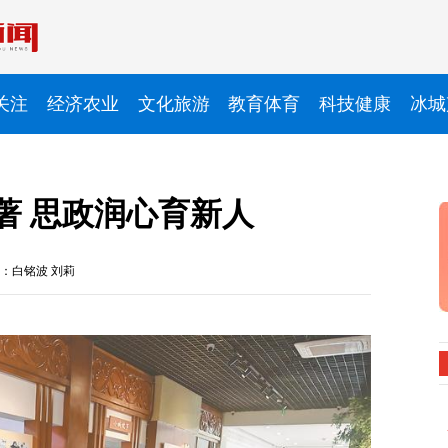
关注
经济农业
文化旅游
教育体育
科技健康
冰城
著 思政润心育新人
：白铭波 刘莉