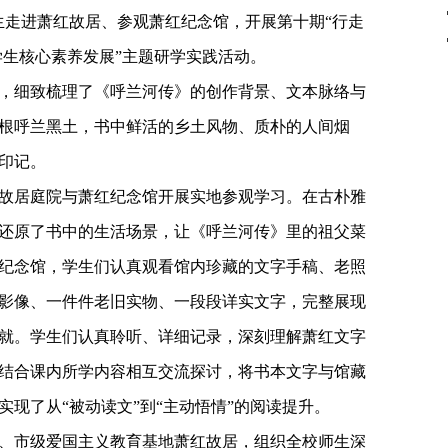
生走进萧红故居、参观萧红纪念馆，开展第十期“行走
学生核心素养发展”主题研学实践活动。
，细致梳理了《呼兰河传》的创作背景、文本脉络与
根呼兰黑土，书中鲜活的乡土风物、质朴的人间烟
印记。
故居庭院与萧红纪念馆开展实地参观学习。在古朴雅
还原了书中的生活场景，让《呼兰河传》里的祖父菜
纪念馆，学生们认真观看馆内珍藏的文字手稿、老照
影像、一件件老旧实物、一段段详实文字，完整展现
就。学生们认真聆听、详细记录，深刻理解萧红文字
结合课内所学内容相互交流探讨，将书本文字与馆藏
现了从“被动读文”到“主动悟情”的阅读提升。
、市级爱国主义教育基地萧红故居，组织全校师生深