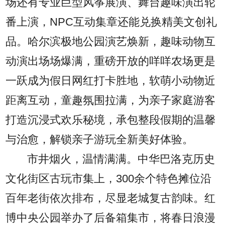
场还有专业巨型风筝展演、舞台趣味演出轮
番上演，NPC互动集章还能兑换精美文创礼
品。哈尔滨极地公园演艺焕新，趣味动物互
动演出场场爆满，重磅开放的咩咩农场更是
一跃成为假日网红打卡胜地，软萌小动物近
距离互动，童趣氛围拉满，为亲子家庭游客
打造沉浸式欢乐秘境，承包整段假期的温馨
与治愈，解锁亲子游玩全新美好体验。
市井烟火，温情满满。中华巴洛克历史
文化街区古玩市集上，300余个特色摊位沿
百年老街依次排布，尽显老城复古韵味。红
博中央公园举办了后备箱集市，将春日浪漫