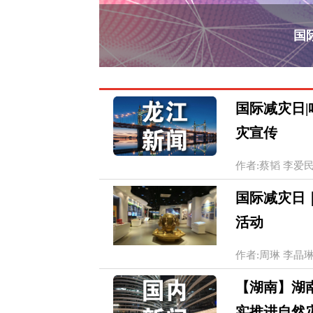
国
国际减灾日
灾宣传
作者:蔡韬 李爱民 20
国际减灾日
活动
作者:周琳 李晶琳 20
【湖南】湖
实推进自然