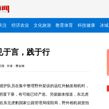
关注
经济农业
文化旅游
教育体育
科技健康
冰城
见于言，践于行
日报
作者：樊金钢
巡护队员在集中整理野外架设的远红外触发相机时，
部明显下垂，有可能已经产崽。另据媒体报道，东北虎
在东北虎豹国家公园管理局绥阳局，野外相机就曾拍