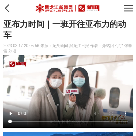
亚布力时间｜一班开往亚布力的动
车
2023-03-17 20:05:56 来源：龙头新闻·黑龙江日报 作者：孙铭阳 付宇 张春
雷 刘项