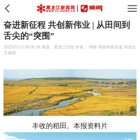
奋进新征程 共创新伟业 | 从田间到
舌尖的“突围”
2023-03-13 09:05:36 来源：黑龙江日报 作者： 周静 郭铭华薛良诚 邓清文
王淑娟
丰收的稻田。本报资料片