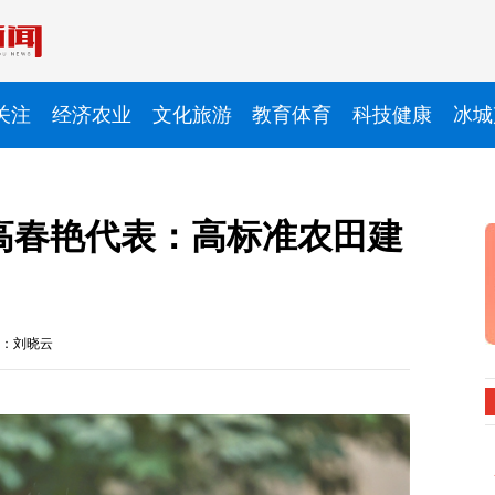
关注
经济农业
文化旅游
教育体育
科技健康
冰城
高春艳代表：高标准农田建
：刘晓云