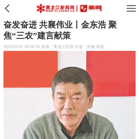
奋发奋进 共襄伟业丨金东浩 聚
焦“三农”建言献策
2023-03-01 08:56:55 来源：黑龙江日报 作者：孙健 韩波