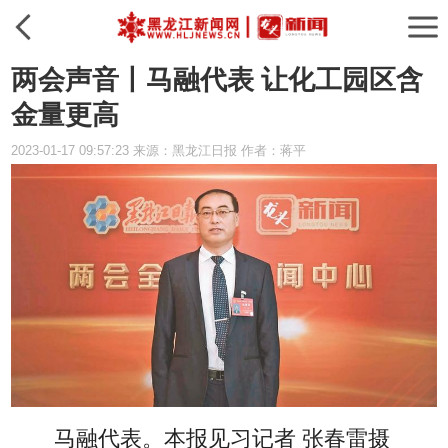
两会声音丨​马融代表 让化工园区含
金量更高
2023-01-17 09:57:23 来源：黑龙江日报 作者：蒋平
马融代表。
本报见习记者 张春雷
摄