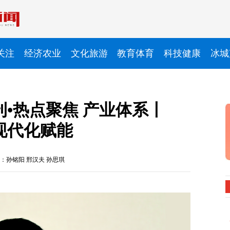
关注
经济农业
文化旅游
教育体育
科技健康
冰城
刊•热点聚焦 产业体系丨
业现代化赋能
：孙铭阳 邢汉夫 孙思琪