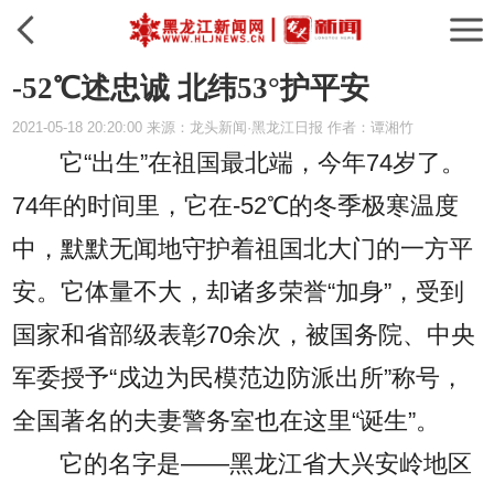
-52℃述忠诚 北纬53°护平安
2021-05-18 20:20:00 来源：龙头新闻·黑龙江日报 作者：谭湘竹
它“出生”在祖国最北端，今年74岁了。
74年的时间里，它在-52℃的冬季极寒温度
中，默默无闻地守护着祖国北大门的一方平
安。它体量不大，却诸多荣誉“加身”，受到
国家和省部级表彰70余次，被国务院、中央
军委授予“戍边为民模范边防派出所”称号，
全国著名的夫妻警务室也在这里“诞生”。
它的名字是——黑龙江省大兴安岭地区