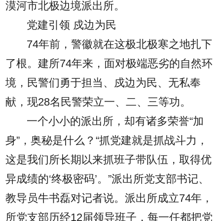
漠河市北极边境派出所。
党建引领 戍边为民
74年前，警徽就在这极北极寒之地扎下
了根。建所74年来，面对极端恶劣的自然环
境，民警们勇于担当、戍边为民、无私奉
献，现28名民警荣立一、二、三等功。
一个小小的派出所，却有诸多荣誉“加
身”，奥秘是什么？“抓党建就是抓战斗力，
这是我们所长期以来抓班子带队伍，取得优
异成绩的‘终极密码’。”派出所党支部书记、
教导员牛书磊对记者说。派出所成立74年，
所党支部历经12届领导班子，每一任都把党