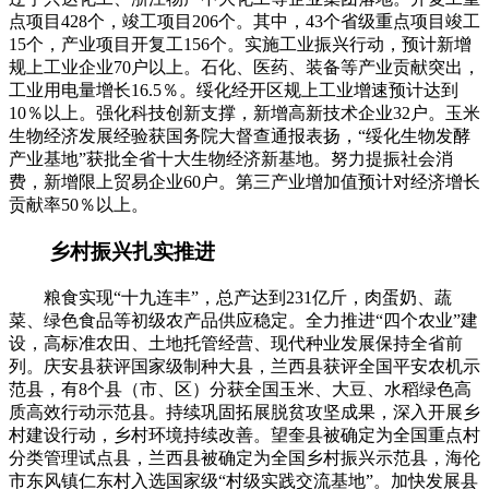
点项目428个，竣工项目206个。其中，43个省级重点项目竣工
15个，产业项目开复工156个。实施工业振兴行动，预计新增
规上工业企业70户以上。石化、医药、装备等产业贡献突出，
工业用电量增长16.5％。绥化经开区规上工业增速预计达到
10％以上。强化科技创新支撑，新增高新技术企业32户。玉米
生物经济发展经验获国务院大督查通报表扬，“绥化生物发酵
产业基地”获批全省十大生物经济新基地。努力提振社会消
费，新增限上贸易企业60户。第三产业增加值预计对经济增长
贡献率50％以上。
乡村振兴扎实推进
粮食实现“十九连丰”，总产达到231亿斤，肉蛋奶、蔬
菜、绿色食品等初级农产品供应稳定。全力推进“四个农业”建
设，高标准农田、土地托管经营、现代种业发展保持全省前
列。庆安县获评国家级制种大县，兰西县获评全国平安农机示
范县，有8个县（市、区）分获全国玉米、大豆、水稻绿色高
质高效行动示范县。持续巩固拓展脱贫攻坚成果，深入开展乡
村建设行动，乡村环境持续改善。望奎县被确定为全国重点村
分类管理试点县，兰西县被确定为全国乡村振兴示范县，海伦
市东风镇仁东村入选国家级“村级实践交流基地”。加快发展县