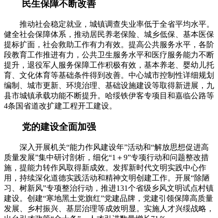
民生保障不断改善
推动社会稳定就业，城镇调查失业率低于全省平均水平。
健全社会保障体系，推动居民养老保险、城乡低保、基本医保
提标扩面，社会救助工作有力有效。提高公共服务水平，各阶
段教育工作推进有力，公共卫生服务水平和医疗服务能力不断
提升，退役军人服务保障工作积极有效，基本养老、婴幼儿托
育、文化体育等基础条件得到改善。中心城市控制性详细规划
编制、城市更新、环境治理、基础设施建设等取得新进展，九
县市城镇承载功能不断提升。哈绥铁伊客专项目和嘉临公路等
4条国省道改扩建工程开工建设。
党的建设全面加强
深入开展机关“能力作风建设年”活动和“解放思想促进高
质量发展”集中研讨剖析，细化“1＋9”专项行动和问题整改措
施，提能力转作风取得新成效。发挥新时代文明实践中心作
用，持续深化道德实践活动和精神文明创建工作。开展“除陋
习、树新风”专项整治行动，推进131个省级乡风文明试点村镇
建设。创建“寒地黑土党旗红”党建品牌，党建引领保障高质量
发展、乡村振兴、基层治理等成效明显。实施人才兴绥战略，